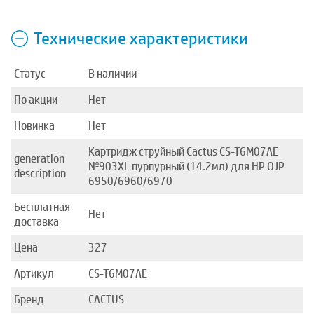
Технические характеристики
Статус
В наличии
По акции
Нет
Новинка
Нет
Картридж струйный Cactus CS-T6M07AE
generation
№903XL пурпурный (14.2мл) для HP OJP
description
6950/6960/6970
Бесплатная
Нет
доставка
Цена
327
Артикул
CS-T6M07AE
Бренд
CACTUS