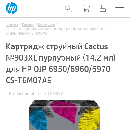
Главная
Каталог
Картриджи
Картридж струйный Cactus №903XL пурпурный (14.2 мл) для HP OJP
6950/6960/6970 CS-T6M07AE
Картридж струйный Cactus
№903XL пурпурный (14.2 мл)
для HP OJP 6950/6960/6970
CS-T6M07AE
Product number: CS-T6M07AE