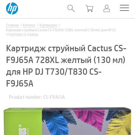
Главная
Каталог
Картриджи
Картридж струйный Cactus CS-F9J65A 728XL желтый (130 мл) для HP DJ
T730/T830 CS-F9J65A
Картридж струйный Cactus CS-
F9J65A 728XL желтый (130 мл)
для HP DJ T730/T830 CS-
F9J65A
Product number: CS-F9J65A