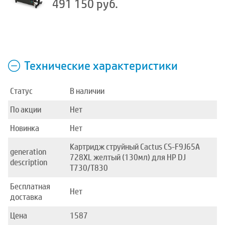
491 150 руб.
Технические характеристики
Статус
В наличии
По акции
Нет
Новинка
Нет
Картридж струйный Cactus CS-F9J65A
generation
728XL желтый (130мл) для HP DJ
description
T730/T830
Бесплатная
Нет
доставка
Цена
1587