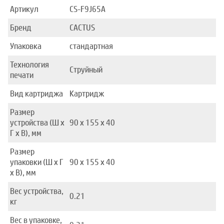
Артикул
CS-F9J65A
Бренд
CACTUS
Упаковка
стандартная
Технология
Струйный
печати
Вид картриджа
Картридж
Размер
устройства (Ш x
90 x 155 x 40
Г x В), мм
Размер
упаковки (Ш x Г
90 x 155 x 40
x В), мм
Вес устройства,
0.21
кг
Вес в упаковке,