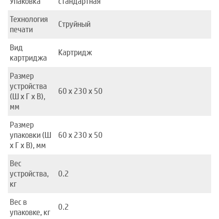
Упаковка
стандартная
Технология
Струйный
печати
Вид
Картридж
картриджа
Размер
устройства
60 x 230 x 50
(Ш x Г x В),
мм
Размер
упаковки (Ш
60 x 230 x 50
x Г x В), мм
Вес
устройства,
0.2
кг
Вес в
0.2
упаковке, кг