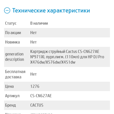
Технические характеристики
Статус
В наличии
По акции
Нет
Новинка
Нет
Картридж струйный Cactus CS-CN627AE
generation
№971XL пурп.пигм. (110мл) для HP DJ Pro
description
X476dw/X576dw/X451dw
Бесплатная
Нет
доставка
Цена
1276
Артикул
CS-CN627AE
Бренд
CACTUS