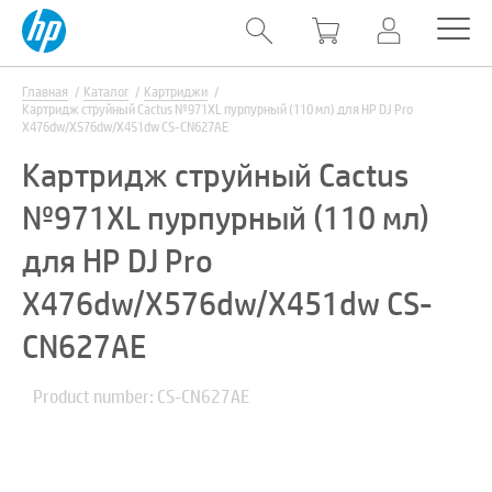
Главная
Каталог
Картриджи
Картридж струйный Cactus №971XL пурпурный (110 мл) для HP DJ Pro
X476dw/X576dw/X451dw CS-CN627AE
Картридж струйный Cactus
№971XL пурпурный (110 мл)
для HP DJ Pro
X476dw/X576dw/X451dw CS-
CN627AE
Product number: CS-CN627AE