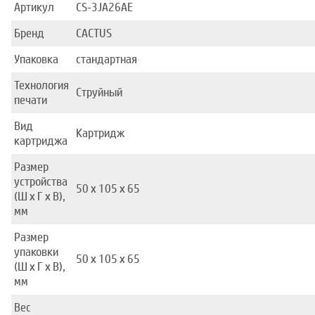
Артикул
CS-3JA26AE
Бренд
CACTUS
Упаковка
стандартная
Технология
Струйный
печати
Вид
Картридж
картриджа
Размер
устройства
50 x 105 x 65
(Ш x Г x В),
мм
Размер
упаковки
50 x 105 x 65
(Ш x Г x В),
мм
Вес