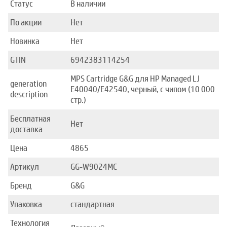
Статус
В наличии
По акции
Нет
Новинка
Нет
GTIN
6942383114254
MPS Cartridge G&G для HP Managed LJ
generation
E40040/E42540, черный, с чипом (10 000
description
стр.)
Бесплатная
Нет
доставка
Цена
4865
Артикул
GG-W9024MC
Бренд
G&G
Упаковка
стандартная
Технология