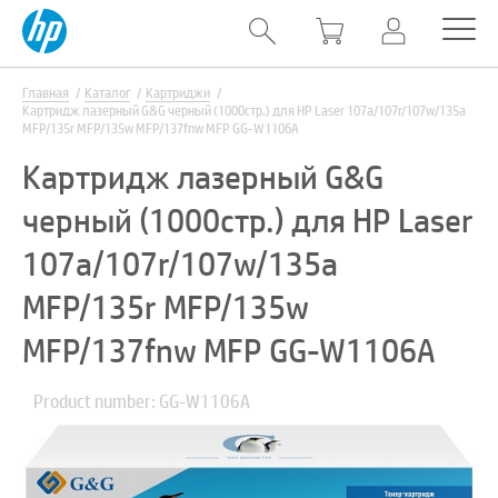
Главная
Каталог
Картриджи
Картридж лазерный G&G черный (1000стр.) для HP Laser 107a/107r/107w/135a
MFP/135r MFP/135w MFP/137fnw MFP GG-W1106A
Картридж лазерный G&G
черный (1000стр.) для HP Laser
107a/107r/107w/135a
MFP/135r MFP/135w
MFP/137fnw MFP GG-W1106A
Product number: GG-W1106A