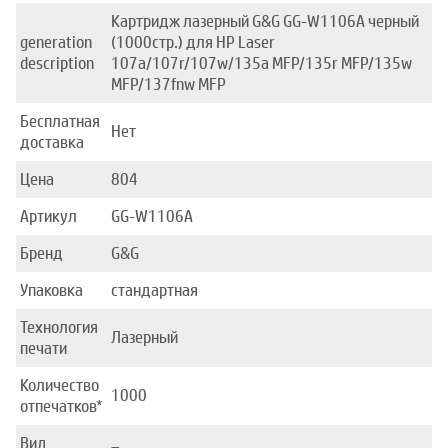
Картридж лазерный G&G GG-W1106A черный
generation
(1000стр.) для HP Laser
description
107a/107r/107w/135a MFP/135r MFP/135w
MFP/137fnw MFP
Бесплатная
Нет
доставка
Цена
804
Артикул
GG-W1106A
Бренд
G&G
Упаковка
стандартная
Технология
Лазерный
печати
Количество
1000
отпечатков*
Вид