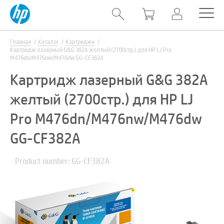
Главная
Каталог
Картриджи
Картридж лазерный G&G 382A желтый (2700стр.) для HP LJ Pro
M476dn/M476nw/M476dw GG-CF382A
Картридж лазерный G&G 382A
желтый (2700стр.) для HP LJ
Pro M476dn/M476nw/M476dw
GG-CF382A
Product number: GG-CF382A