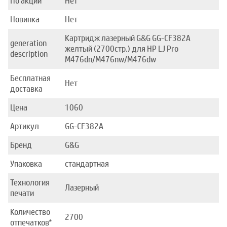
По акции
Нет
Новинка
Нет
Картридж лазерный G&G GG-CF382A
generation
желтый (2700стр.) для HP LJ Pro
description
M476dn/M476nw/M476dw
Бесплатная
Нет
доставка
Цена
1060
Артикул
GG-CF382A
Бренд
G&G
Упаковка
стандартная
Технология
Лазерный
печати
Количество
2700
отпечатков*