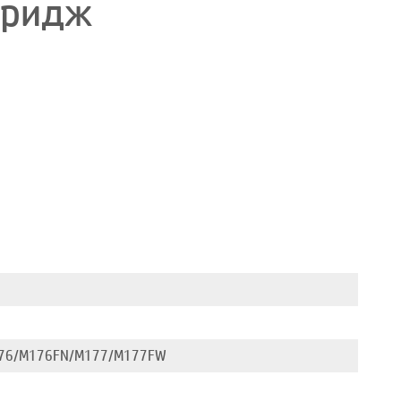
тридж
 M176/M176FN/M177/M177FW