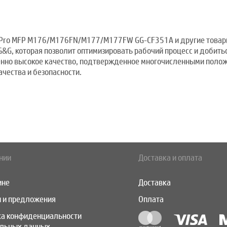
J Pro MFP M176/M176FN/M177/M177FW GG-CF351A и другие товары
G&G, которая позволит оптимизировать рабочий процесс и добить
менно высокое качество, подтвержденное многочисленными поло
чества и безопасности.
нии
Доставка и оплата
ине
Доставка
 и предложения
Оплата
ка конфиденциальности
альных данных