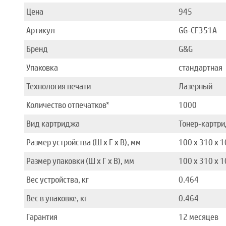
Цена
945
Артикул
GG-CF351A
Бренд
G&G
Упаковка
стандартная
Технология печати
Лазерный
Количество отпечатков*
1000
Вид картриджа
Тонер-картр
Размер устройства (Ш x Г x В), мм
100 x 310 x 
Размер упаковки (Ш x Г x В), мм
100 x 310 x 
Вес устройства, кг
0.464
Вес в упаковке, кг
0.464
Гарантия
12 месяцев