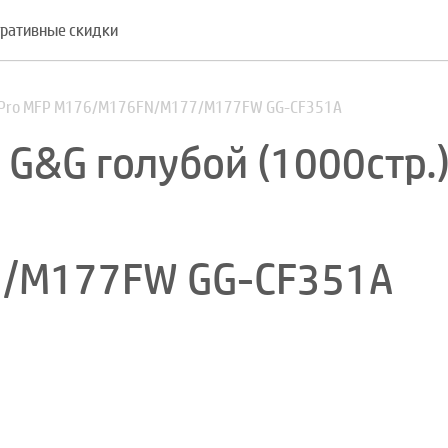
ративные скидки
LJ Pro MFP M176/M176FN/M177/M177FW GG-CF351A
G&G голубой (1000стр.
/M177FW GG-CF351A