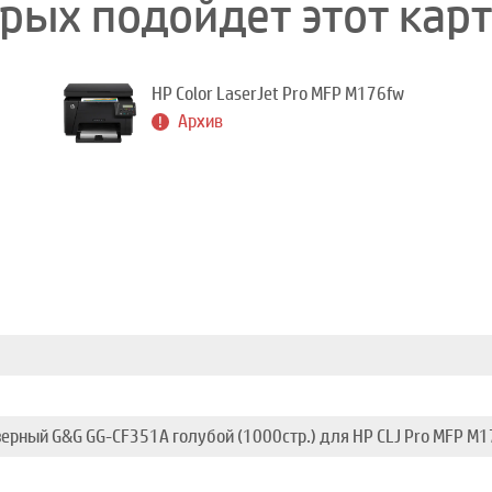
орых подойдет этот кар
HP Color LaserJet Pro MFP M176fw
Архив
ерный G&G GG-CF351A голубой (1000стр.) для HP CLJ Pro MFP