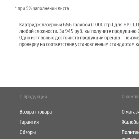
* при 5% заполнении листа
Картридж лазерный G&G голубой (1000стр.) для HP CL
любой сложности. За 945 руб. вы получите продукцию 
Одно из главных достоинств продукции бренда – неиз
проверку на соответствие установленным стандартам ка
О продукции
О компа
Возврат товара
О магаз
Гарантия
Жалобы
Обзоры
Полити
персон