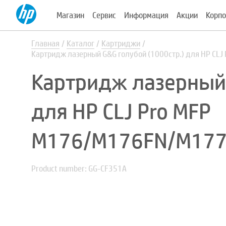
Магазин
Сервис
Информация
Акции
Корпо
Главная
Каталог
Картриджи
Картридж лазерный G&G голубой (1000стр.) для HP C
Картридж лазерный 
для HP CLJ Pro MFP
M176/M176FN/M177
Product number: GG-CF351A