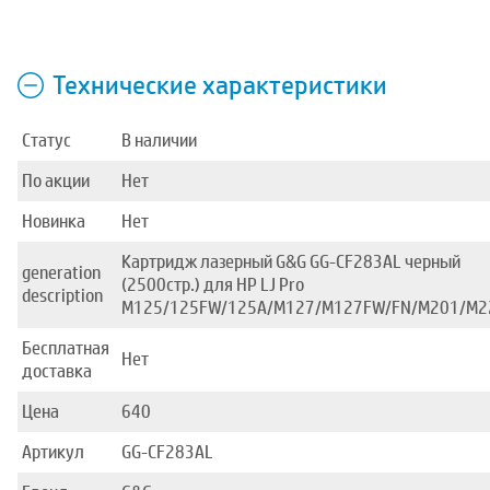
Технические характеристики
Статус
В наличии
По акции
Нет
Новинка
Нет
Картридж лазерный G&G GG-CF283AL черный
generation
(2500стр.) для HP LJ Pro
description
M125/125FW/125A/M127/M127FW/FN/M201/M2
Бесплатная
Нет
доставка
Цена
640
Артикул
GG-CF283AL