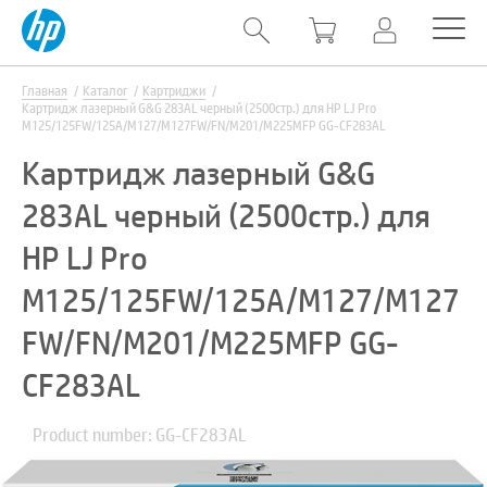
Главная
Каталог
Картриджи
Картридж лазерный G&G 283AL черный (2500стр.) для HP LJ Pro
M125/125FW/125A/M127/M127FW/FN/M201/M225MFP GG-CF283AL
Картридж лазерный G&G
283AL черный (2500стр.) для
HP LJ Pro
M125/125FW/125A/M127/M127
FW/FN/M201/M225MFP GG-
CF283AL
Product number: GG-CF283AL