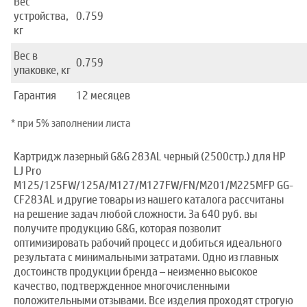
Вес
устройства,
0.759
кг
Вес в
0.759
упаковке, кг
Гарантия
12 месяцев
* при 5% заполнении листа
Картридж лазерный G&G 283AL черный (2500стр.) для HP
LJ Pro
M125/125FW/125A/M127/M127FW/FN/M201/M225MFP GG-
CF283AL и другие товары из нашего каталога рассчитаны
на решение задач любой сложности. За 640 руб. вы
получите продукцию G&G, которая позволит
оптимизировать рабочий процесс и добиться идеального
результата с минимальными затратами. Одно из главных
достоинств продукции бренда – неизменно высокое
качество, подтвержденное многочисленными
положительными отзывами. Все изделия проходят строгую