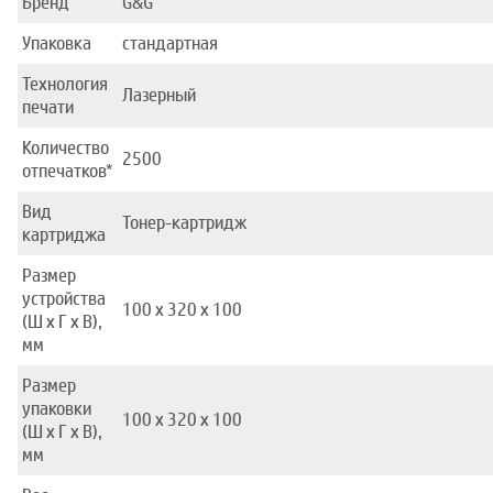
Бренд
G&G
Упаковка
стандартная
Технология
Лазерный
печати
Количество
2500
отпечатков*
Вид
Тонер-картридж
картриджа
Размер
устройства
100 x 320 x 100
(Ш x Г x В),
мм
Размер
упаковки
100 x 320 x 100
(Ш x Г x В),
мм