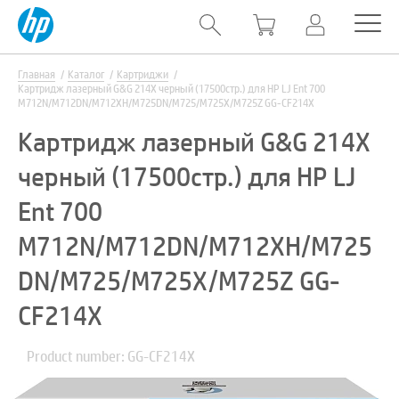
Главная
Каталог
Картриджи
Картридж лазерный G&G 214X черный (17500стр.) для HP LJ Ent 700
M712N/M712DN/M712XH/M725DN/M725/M725X/M725Z GG-CF214X
Картридж лазерный G&G 214X
черный (17500стр.) для HP LJ
Ent 700
M712N/M712DN/M712XH/M725
DN/M725/M725X/M725Z GG-
CF214X
Product number: GG-CF214X