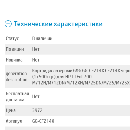
Технические характеристики
Статус
В наличии
По акции
Нет
Новинка
Нет
Картридж лазерный G&G GG-CF214X CF214X чер
generation
(17500стр.) для HP LJ Ent 700
description
M712N/M712DN/M712XH/M725DN/M725/M725X
Бесплатная
Нет
доставка
Цена
3972
Артикул
GG-CF214X