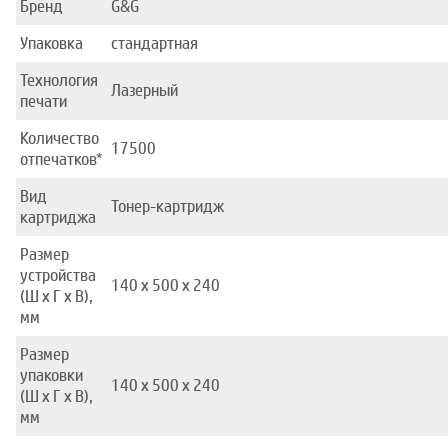
Бренд
G&G
Упаковка
стандартная
Технология
Лазерный
печати
Количество
17500
отпечатков*
Вид
Тонер-картридж
картриджа
Размер
устройства
140 x 500 x 240
(Ш x Г x В),
мм
Размер
упаковки
140 x 500 x 240
(Ш x Г x В),
мм