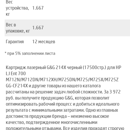
Вес
устройства,
1.667
кг
Вес в
1.667
упаковке, кг
Гарантия
12 месяцев
* при 5% заполнении листа
Картридж лазерный G&G 214X черный (17500стр.) для HP
LJ Ent 700
M712N/M712DN/M712XH/M725DN/M725/M725X/M725Z
GG-CF214X и другие товары из нашего каталога
рассчитаны на решение задач любой сложности. За 3 972
руб. вы получите продукцию G&G, которая позволит
оптимизировать рабочий процесс и добиться идеального
результата с минимальными затратами. Одно из главных
достоинств продукции бренда – неизменно высокое
качество, подтвержденное многочисленными
положительными отзывами. Все изделия проходят строгую