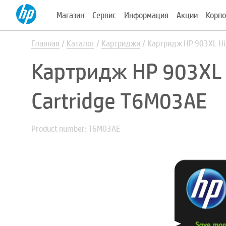
Магазин
Сервис
Информация
Акции
Корпо
Главная
Каталог
Картриджи
Картридж HP 903XL High
Картридж HP 903XL Hi
Cartridge T6M03AE
Product number: T6M03AE