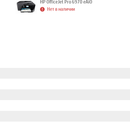
HP OfficeJet Pro 6970 eAiO
Нет в наличии