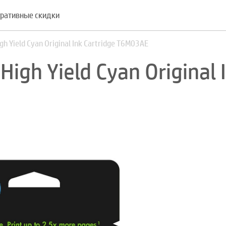
ративные скидки
 Yield Cyan Original Ink Cartridge T6M03AE
gh Yield Cyan Original 