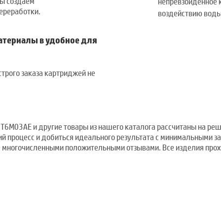
мы создаем
непревзойденное к
ереработки.
воздействию воды 
атериалы в удобное для
трого заказа картриджей не
dge T6M03AE и другие товары из нашего каталога рассчитаны на ре
ий процесс и добиться идеального результата с минимальными за
е многочисленными положительными отзывами. Все изделия прох