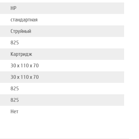
HP
стандартная
Струйный
825
Картридж
30 x 110 x 70
30 x 110 x 70
825
825
Нет