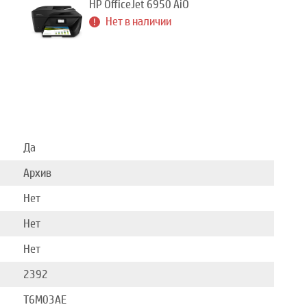
HP OfficeJet 6950 AiO
Нет в наличии
Да
Архив
Нет
Нет
Нет
2392
T6M03AE