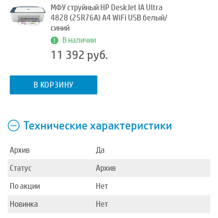
МФУ струйный HP DeskJet IA Ultra
4828 (25R76A) A4 WiFi USB белый/
синий
В наличии
11 392 руб.
В КОРЗИНУ
Технические характеристики
Архив
Да
Статус
Архив
По акции
Нет
Новинка
Нет