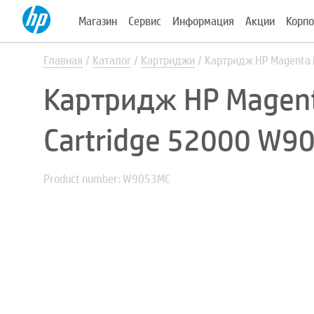
Магазин
Сервис
Информация
Акции
Корпо
Главная
Каталог
Картриджи
Картридж HP Magenta 
Картридж HP Magent
Cartridge 52000 W9
Product number: W9053MC