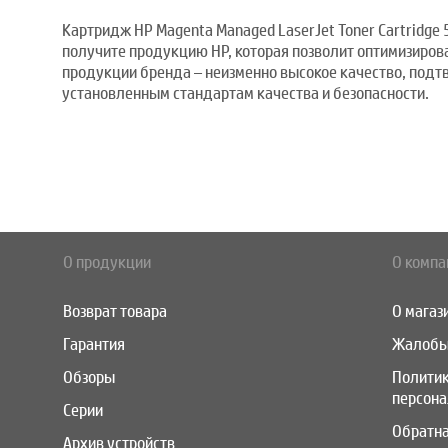
Картридж HP Magenta Managed LaserJet Toner Cartridge
получите продукцию HP, которая позволит оптимизирова
продукции бренда – неизменно высокое качество, под
установленным стандартам качества и безопасности.
О продукции
О компа
Возврат товара
О магаз
Гарантия
Жалобы
Обзоры
Полити
персон
Серии
Обратна
Архив устройств