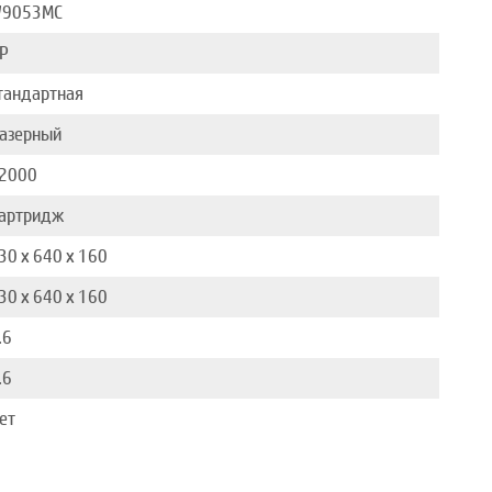
9053MC
P
тандартная
азерный
2000
артридж
30 x 640 x 160
30 x 640 x 160
.6
.6
ет