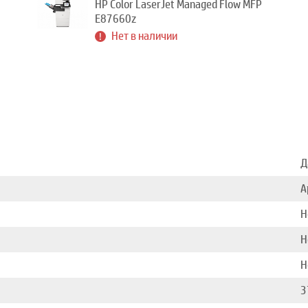
HP Color LaserJet Managed Flow MFP
E87660z
Нет в наличии
Д
А
Н
Н
Н
3