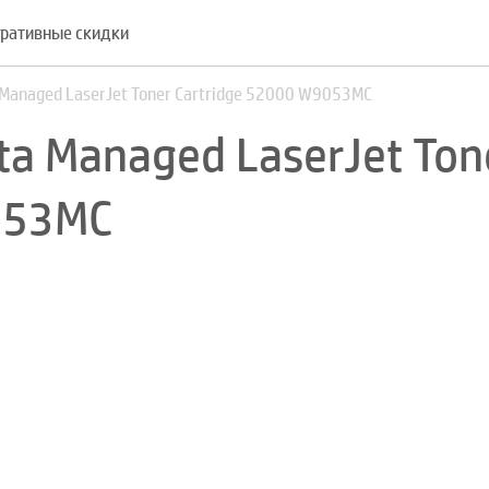
ративные скидки
Managed LaserJet Toner Cartridge 52000 W9053MC
a Managed LaserJet Ton
053MC