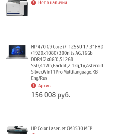
Нет в наличии
HP 470 G9 Core i7-1255U 17.3" FHD
(1920x1080) 300nits AG,16Gb
DDR4(2x8GB),512GB
SSD,41Wh,Backlit,2.1kg,1y,Asteroid
Silver,Win11Pro Multilanguage,KB
Eng/Rus
Архив
156 008 руб.
HP Color LaserJet CM3530 MFP