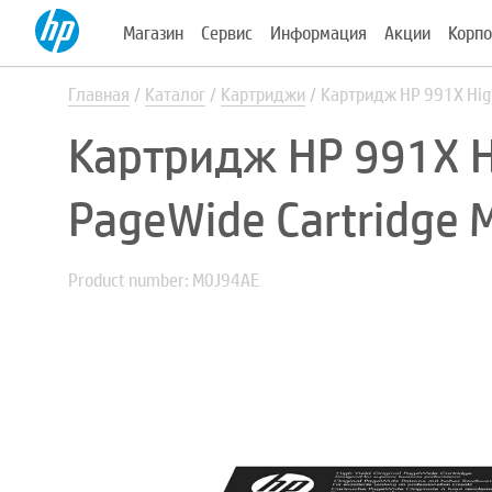
Магазин
Сервис
Информация
Акции
Корпо
Главная
Каталог
Картриджи
Картридж HP 991X High
Картридж HP 991X Hi
PageWide Cartridge
Product number: M0J94AE