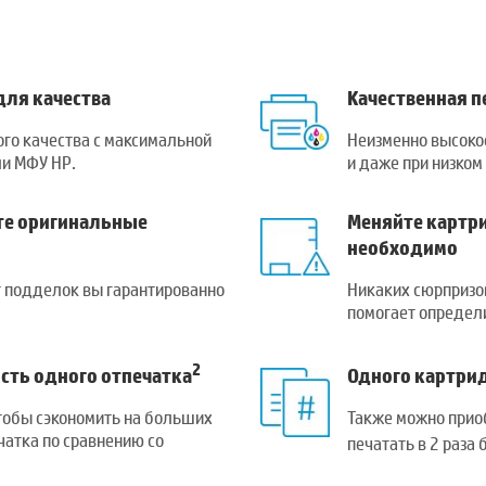
для качества
Качественная п
го качества с максимальной
Неизменно высокое
ли МФУ HP.
и даже при низком
те оригинальные
Меняйте картри
необходимо
т подделок вы гарантированно
Никаких сюрпризо
помогает определ
2
сть одного отпечатка
Одного картрид
тобы сэкономить на больших
Также можно прио
чатка по сравнению со
печатать в 2 раза