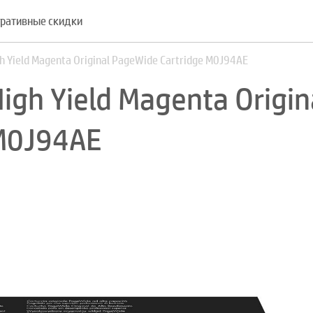
ративные скидки
 Yield Magenta Original PageWide Cartridge M0J94AE
gh Yield Magenta Origin
 M0J94AE