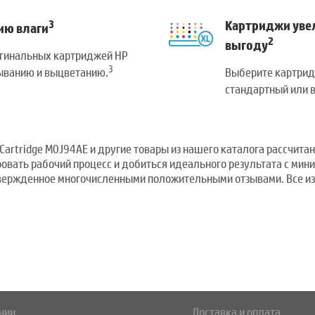
3
Картриджи уве
ию влаги
2
выгоду
игинальных картриджей HP
3
Выберите картрид
зыванию и выцветанию.
стандартный или 
 Cartridge M0J94AE и другие товары из нашего каталога рассчита
овать рабочий процесс и добиться идеального результата с мин
твержденное многочисленными положительными отзывами. Все из
нии
Доставка и оплата