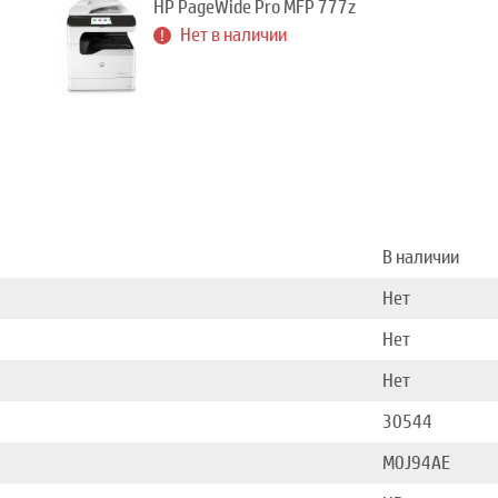
HP PageWide Pro MFP 777z
Нет в наличии
В наличии
Нет
Нет
Нет
30544
M0J94AE