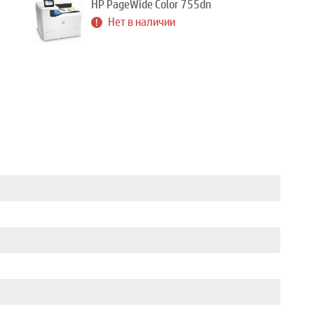
HP PageWide Color 755dn
Нет в наличии