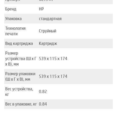
Бренд
HP
Упаковка
стандартная
Технология
Струйный
печати
Вид картриджа
Картридж
Размер
устройства (Ш x Г
539 x 115 x 174
x В), мм
Размер упаковки
539 x 115 x 174
(Ш x Г x В), мм
Вес устройства,
0.82
кг
Вес в упаковке, кг
0.84