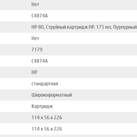
Нет
C4874A
HP 80, Струйный картридж HP, 175 мл, Пурпурный
Нет
7179
C4874A
HP
стандартная
Широкоформатный
Картридж
114 x 56 x 226
114 x 56 x 226