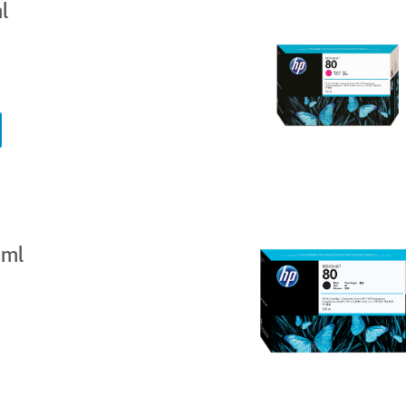
l
 ml