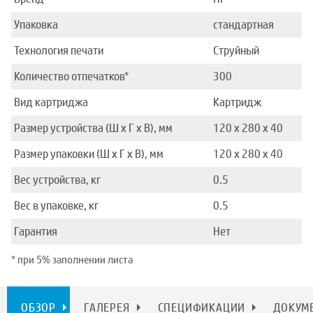
Упаковка
стандартная
Технология печати
Струйный
Количество отпечатков*
300
Вид картриджа
Картридж
Размер устройства (Ш x Г x В), мм
120 x 280 x 40
Размер упаковки (Ш x Г x В), мм
120 x 280 x 40
Вес устройства, кг
0.5
Вес в упаковке, кг
0.5
Гарантия
Нет
* при 5% заполнении листа
ОБЗОР
ГАЛЕРЕЯ
СПЕЦИФИКАЦИИ
ДОКУМ