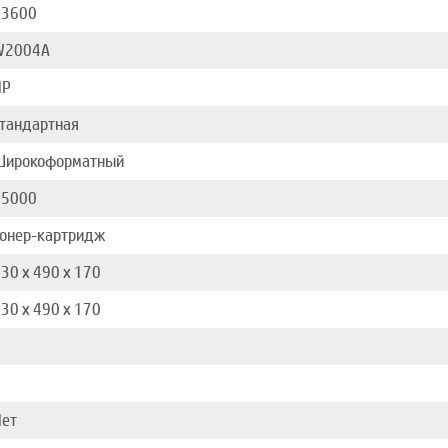
33600
W2004A
HP
тандартная
Широкоформатный
65000
Тонер-картридж
30 x 490 x 170
30 x 490 x 170
1
1
Нет