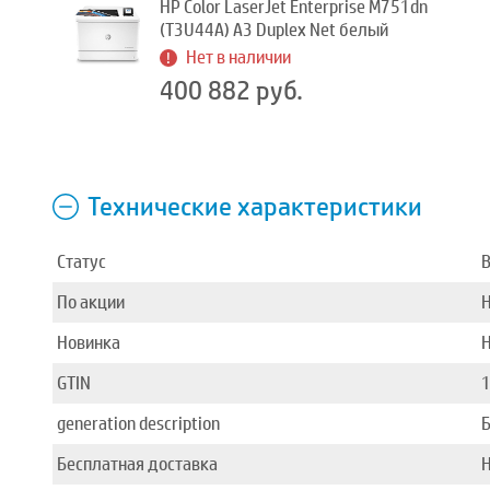
HP Color LaserJet Enterprise M751dn
(T3U44A) A3 Duplex Net белый
Нет в наличии
400 882 руб.
Технические характеристики
Статус
В
По акции
Новинка
GTIN
generation description
Б
Бесплатная доставка