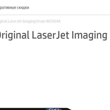
ративные скидки
ginal LaserJet Imaging Drum W2004A
iginal LaserJet Imaging