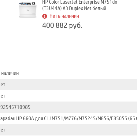
HP Color LaserJet Enterprise M751dn
(T3U44A) A3 Duplex Net белый
Нет в наличии
400 882 руб.
 наличии
Нет
Нет
192545710985
арабан HP 660A для CLJ M751/M776/M75245/M856/E85055 (65 0
Нет