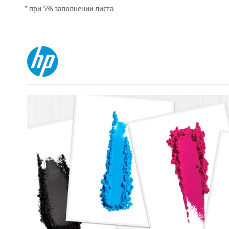
* при 5% заполнении листа
Оригинальный картридж
фотобарабана HP LaserJet
660A