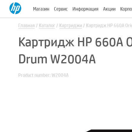
Магазин
Сервис
Информация
Акции
Корпо
Главная
Каталог
Картриджи
Картридж HP 660A Ori
Картридж HP 660A Or
Drum W2004A
Product number: W2004A