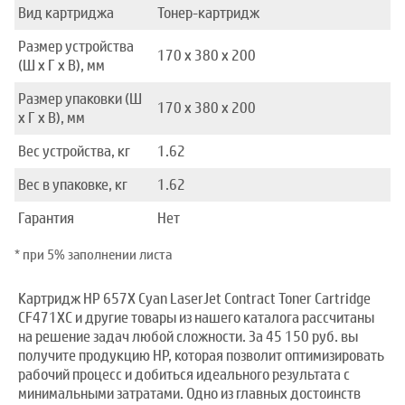
Вид картриджа
Тонер-картридж
Размер устройства
170 x 380 x 200
(Ш x Г x В), мм
Размер упаковки (Ш
170 x 380 x 200
x Г x В), мм
Вес устройства, кг
1.62
Вес в упаковке, кг
1.62
Гарантия
Нет
* при 5% заполнении листа
Картридж HP 657X Cyan LaserJet Contract Toner Cartridge
CF471XC и другие товары из нашего каталога рассчитаны
на решение задач любой сложности. За 45 150 руб. вы
получите продукцию HP, которая позволит оптимизировать
рабочий процесс и добиться идеального результата с
минимальными затратами. Одно из главных достоинств