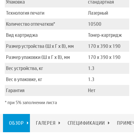
Упаковка
стандартная
Технология печати
Лазерный
Количество отпечатков*
10500
Вид картриджа
Тонер-картридж
Размер устройства (Ш x Г x В), мм
170 x 390 x 190
Размер упаковки (Ш x Г x В), мм
170 x 390 x 190
Вес устройства, кг
1.3
Вес в упаковке, кг
1.3
Гарантия
Нет
* при 5% заполнении листа
ОБЗОР
ГАЛЕРЕЯ
СПЕЦИФИКАЦИИ
ПРИМЕ