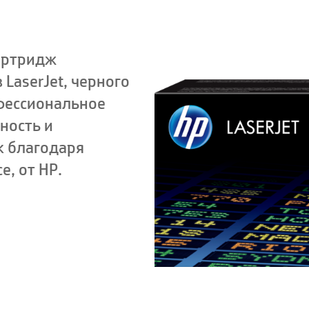
артридж
LaserJet, черного
офессиональное
ность и
к благодаря
e, от HP
.