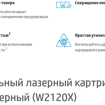
 тонера
Сокращение пов
ти обеспечивает
, своевременно предупреждая
7
стью
Простая утилиз
) при использовании
Воспользуйтесь у
7
ти.
картриджей в рамк
льный лазерный карт
 черный (W2120X)