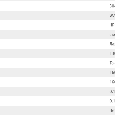
30
W2
HP
ст
Ла
13
То
16
16
0.
0.
Не