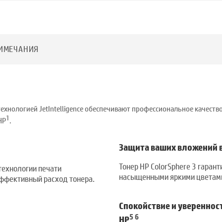
ИМЕЧАНИЯ
ехнологией JetIntelligence обеспечивают профессиональное качес
1
HP
.
Защита ваших вложений в
Тонер HP ColorSphere 3 гаран
технологии печати
насыщенными яркими цветам
эффективный расход тонера.
Спокойствие и уверенно
5
6
HP