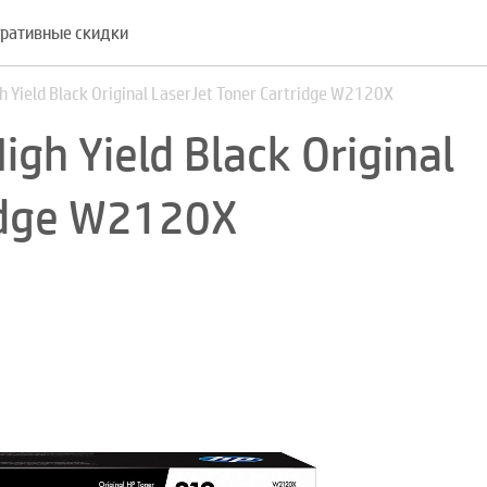
ративные скидки
Yield Black Original LaserJet Toner Cartridge W2120X
h Yield Black Original
ridge W2120X