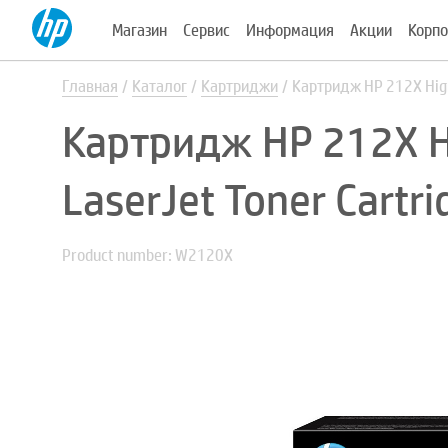
Магазин
Сервис
Информация
Акции
Корпо
Главная
Каталог
Картриджи
Картридж HP 212X High 
Картридж HP 212X Hig
LaserJet Toner Cart
Product number: W2120X