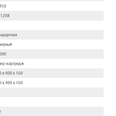
450
120X
андартная
зерный
000
нер-картридж
0 x 400 x 160
0 x 400 x 160
1
1
т