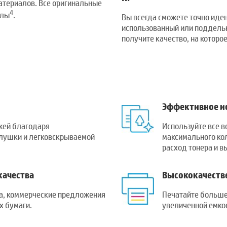
атериалов. Все оригинальные
4
алы
.
Вы всегда сможете точно иде
использованный или поддельн
получите качество, на которо
Эффективное и
жей благодаря
Используйте все в
лушки и легковскрываемой
максимального ко
расход тонера и 
качества
Высококачестве
ма, коммерческие предложения
Печатайте больше
х бумаги.
увеличенной емко