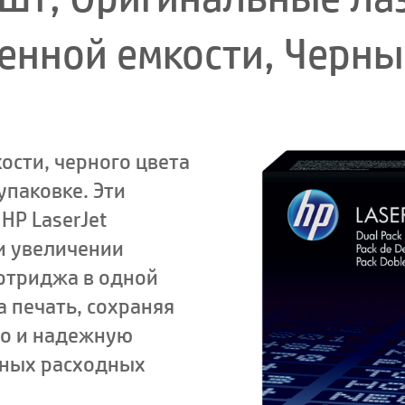
ченной емкости, Черны
ости, черного цвета
упаковке. Эти
HP LaserJet
и увеличении
ртриджа в одной
 печать, сохраняя
во и надежную
ьных расходных