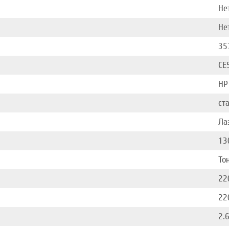
Не
Не
35
CE
HP
ст
Ла
13
То
22
22
2.