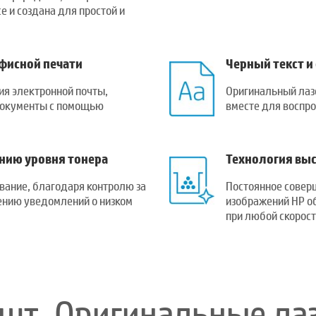
е и создана для простой и
фисной печати
Черный текст и
ия электронной почты,
Оригинальный лаз
документы с помощью
вместе для воспро
нию уровня тонера
Технология выс
вание, благодаря контролю за
Постоянное совер
ению уведомлений о низком
изображений HP о
при любой скорост
 2шт, Оригинальные л