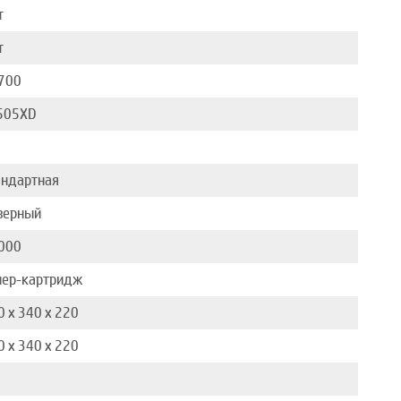
т
т
700
505XD
андартная
зерный
000
нер-картридж
0 x 340 x 220
0 x 340 x 220
6