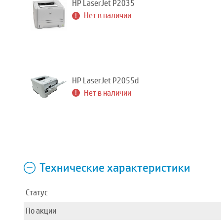
HP LaserJet P2035
Нет в наличии
HP LaserJet P2055d
Нет в наличии
Технические характеристики
Статус
По акции