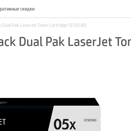
ративные скидки
 Dual Pak LaserJet Toner Cartridge CE505XD
ck Dual Pak LaserJet To