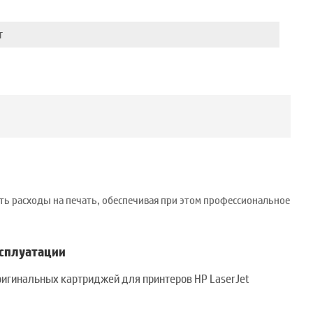
6
т
ить расходы на печать, обеспечивая при этом профессиональное
ксплуатации
игинальных картриджей для принтеров HP LaserJet