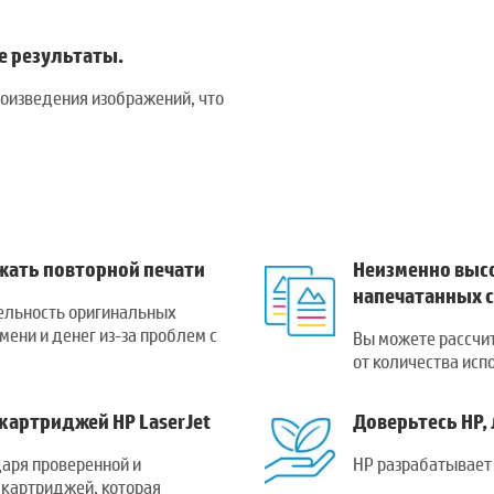
 результаты.
оизведения изображений, что
ать повторной печати
Неизменно высо
напечатанных 
ельность оригинальных
мени и денег из-за проблем с
Вы можете рассчит
от количества исп
картриджей HP LaserJet
Доверьтесь HP,
аря проверенной и
HP разрабатывает
 картриджей, которая