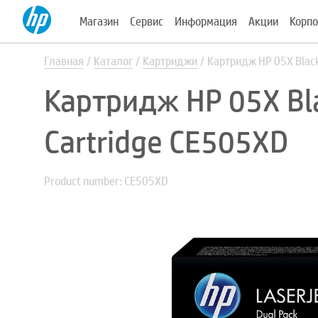
Магазин
Сервис
Информация
Акции
Корпо
Главная
Каталог
Картриджи
Картридж HP 05X Black
Картридж HP 05X Bla
Cartridge CE505XD
Product number: CE505XD