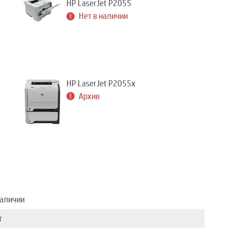
HP LaserJet P2055
Нет в наличии
HP LaserJet P2055x
Архив
наличии
т