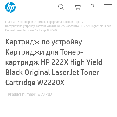
Главная
Подборки
Подбор картриджа для принтера
Картридж по устройву Картриджи для Тонер-картридж HP 222X High Yield Black
Original LaserJet Toner Cartridge W2220X
Картридж по устройву
Картриджи для Тонер-
картридж HP 222X High Yield
Black Original LaserJet Toner
Cartridge W2220X
Product number: W2220X