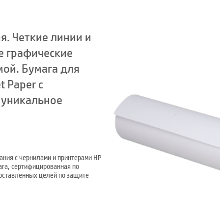
я. Четкие линии и
е графические
ой. Бумага для
t Paper с
 уникальное
ания с чернилами и принтерами HP
ага, сертифицированная по
поставленных целей по защите