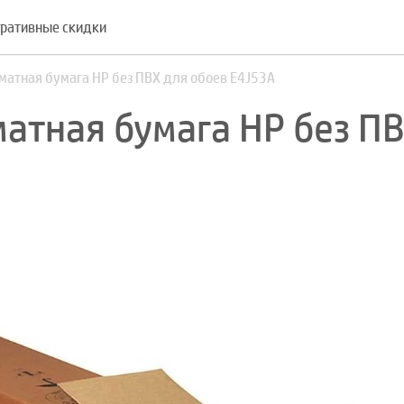
ративные скидки
атная бумага HP без ПВХ для обоев E4J53A
атная бумага HP без П