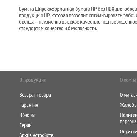
Бумага Широкоформатная бумага HP без ПВХ для обоев 
продукцию HP, которая позволит оптимизировать рабоч
бренда – неизменно высокое качество, подтвержденно
стандартам качества и безопасности.
О продукции
О компа
Возврат товара
О магаз
Гарантия
Жалобы
Обзоры
Полити
персон
Серии
Обратна
Архив устройств