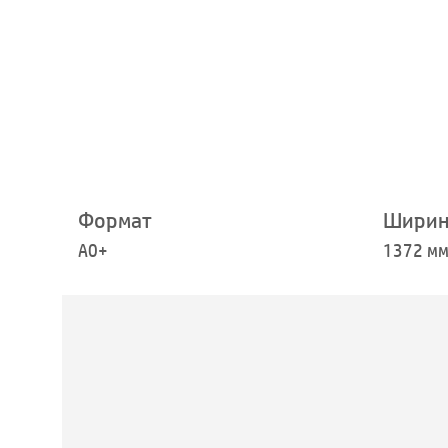
Формат
Ширин
A0+
1372 м