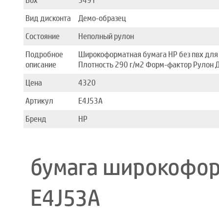
Box
5491
Вид дисконта
Демо-образец
Состояние
Неполный рулон
Подробное
Широкоформатная бумага HP без пвх для 
описание
Плотность 290 г/м2 Форм-фактор Рулон Д
Цена
4320
Артикул
E4J53A
Бренд
HP
бумага широкоформ
E4J53A