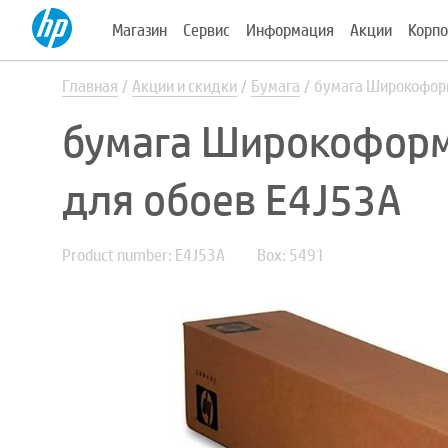
Магазин
Сервис
Информация
Акции
Корпо
Главная
Акции и скидки
Бумага
бумага Широкоформ
бумага Широкоформ
для обоев E4J53A
Product number: E4J53A
Box: 5491