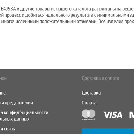
E4J53A и другие товары из нашего каталога рассчитаны на решен
ий процесс и добиться идеального результата с минимальными за
е многочисленными положительными отзывами. Все изделия прох
нии
Доставка и оплата
ине
Доставка
 и предложения
Оплата
ка конфиденциальности
альных данных
я связь