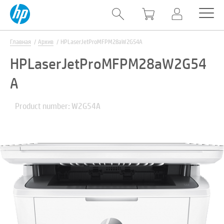
Главная
Архив
HPLaserJetProMFPM28aW2G54A
HPLaserJetProMFPM28aW2G54
A
Product number: W2G54A