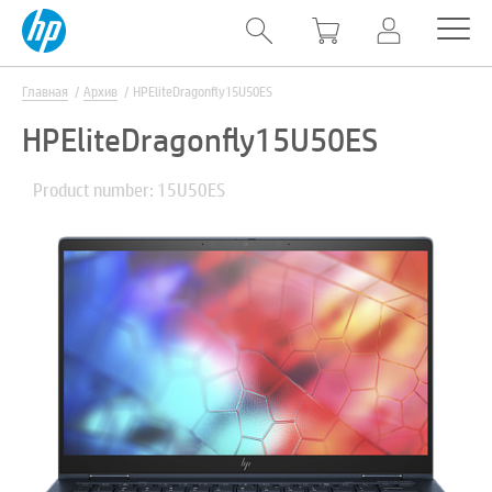
Главная
Архив
HPEliteDragonfly15U50ES
HPEliteDragonfly15U50ES
Product number: 15U50ES