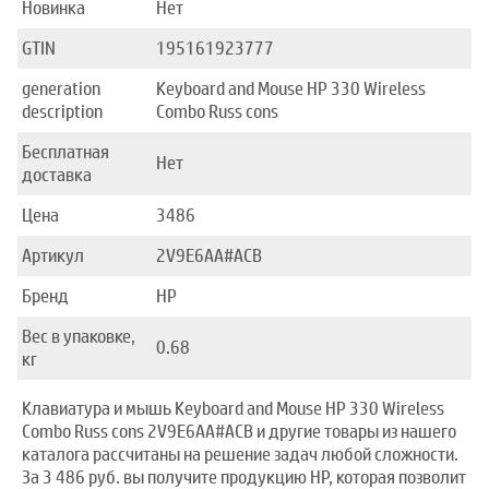
Новинка
Нет
GTIN
195161923777
generation
Keyboard and Mouse HP 330 Wireless
description
Combo Russ cons
Бесплатная
Нет
доставка
Цена
3486
Артикул
2V9E6AA#ACB
Бренд
HP
Вес в упаковке,
0.68
кг
Клавиатура и мышь Keyboard and Mouse HP 330 Wireless
Combo Russ cons 2V9E6AA#ACB и другие товары из нашего
каталога рассчитаны на решение задач любой сложности.
За 3 486 руб. вы получите продукцию HP, которая позволит