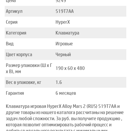
Цена
9249
Артикул
519T7AA
Серия
HyperX
Категория
Клавиатура
Вид
Игровые
Цвет корпуса
Черный
Размер упаковки (Ш x Г
190 х 60 х 480
x В), мм
Вес в упаковке, кг
1.6
Гарантия
6 месяцев
Клавиатура игровая HyperX Alloy Mars 2 (RUS) 519T7AA и
другие товары из нашего каталога рассчитаны на решение
задач любой сложности. За руб. вы получите продукцию ,
которая позволит оптимизировать рабочий процесс и
добиться идеального результата с минимальными