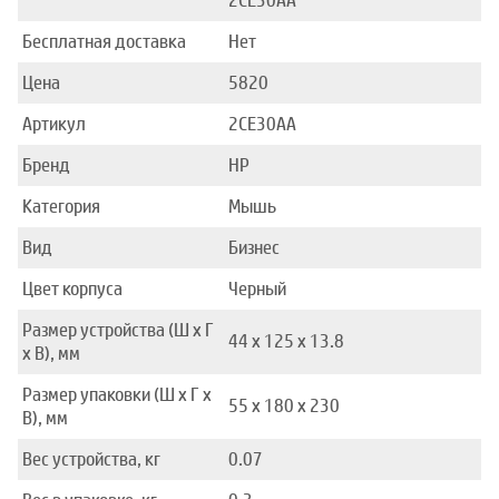
2CE30AA
Бесплатная доставка
Нет
Цена
5820
Артикул
2CE30AA
Бренд
HP
Категория
Мышь
Вид
Бизнес
Цвет корпуса
Черный
Размер устройства (Ш x Г
44 x 125 x 13.8
x В), мм
Размер упаковки (Ш x Г x
55 x 180 x 230
В), мм
Вес устройства, кг
0.07