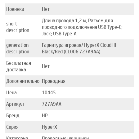
Новинка
Нет
Длина провода 1,2 м, Разъём для
short
проводного подключения USB Type-C;
description
Jack; USB Type-A
generation
Гарнитура игровая/ HyperX Cloud III
description
Black/Red (CL006 727A9AA)
Бесплатная
Нет
доставка
Дополнительно
Проводная
Цена
10445
Артикул
727A9AA
Бренд
HP
Серия
HyperX
Категория
Проводные наушники