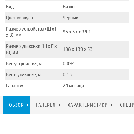
Вид
Бизнес
Цвет корпуса
Черный
Размер устройства (Ш x Г
95 x 57 x 39.1
x В), мм
Размер упаковки (Ш x Г x
198 x 139 x 53
В), мм
Вес устройства, кг
0.094
Вес в упаковке, кг
0.15
Гарантия
24 месяца
ОБЗОР
ГАЛЕРЕЯ
ХАРАКТЕРИСТИКИ
СПЕЦ