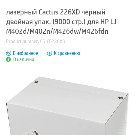
лазерный Cactus 226XD черный
двойная упак. (9000 стр.) для HP LJ
M402d/M402n/M426dw/M426fdn
Product number: CS-CF226XD
В избранное
К сравнению
В наличии