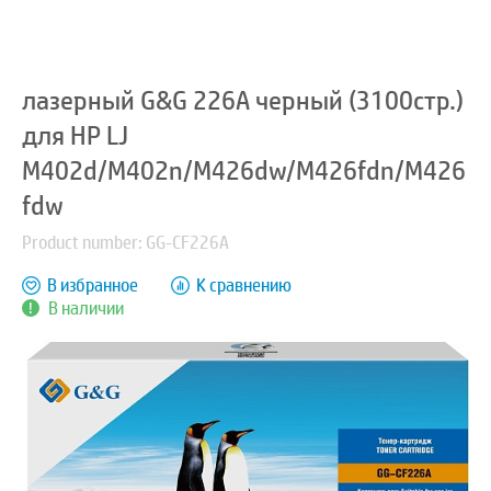
лазерный G&G 226A черный (3100стр.)
для HP LJ
M402d/M402n/M426dw/M426fdn/M426
fdw
Product number: GG-CF226A
В избранное
К сравнению
В наличии