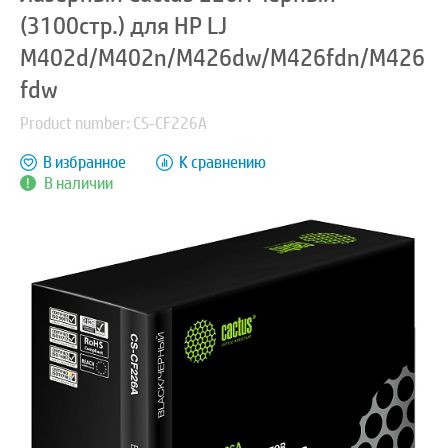
(3100стр.) для HP LJ
M402d/M402n/M426dw/M426fdn/M426
fdw
Product number: CS-CF226A
В избранное
К сравнению
В наличии