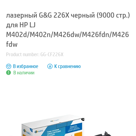
лазерный G&G 226X черный (9000 стр.)
для HP LJ
M402d/M402n/M426dw/M426fdn/M426
fdw
Product number: GG-CF226X
В избранное
К сравнению
В наличии