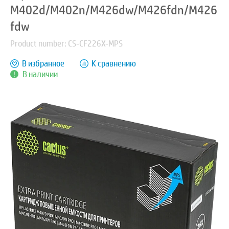
M402d/M402n/M426dw/M426fdn/M426
fdw
Product number: CS-CF226X-MPS
В избранное
К сравнению
В наличии