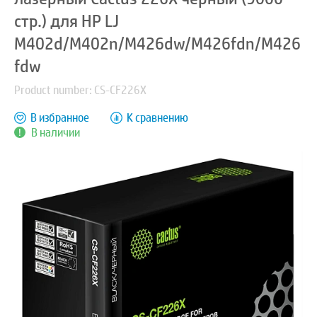
стр.) для HP LJ
M402d/M402n/M426dw/M426fdn/M426
fdw
Product number: CS-CF226X
В избранное
К сравнению
В наличии