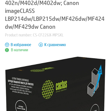
402n/M402d/M402dw; Canon
imageCLASS
LBP214dw/LBP215dw/MF426dw/MF424
dw/MF429dw Canon
Product number: CS-CF226X-MPSXL
В избранное
К сравнению
В наличии