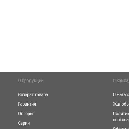
О продукции
О компа
Возврат товара
О магаз
Гарантия
Жалобы
Обзоры
Полити
персон
Серии