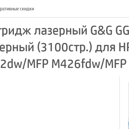
ративные скидки
тридж лазерный G&G GG
рный (3100стр.) для HP
2dw/MFP M426fdw/MFP