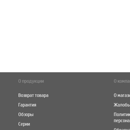
О продукции
О компа
Возврат товара
О магаз
Гарантия
Жалобы
Обзоры
Полити
персон
Серии