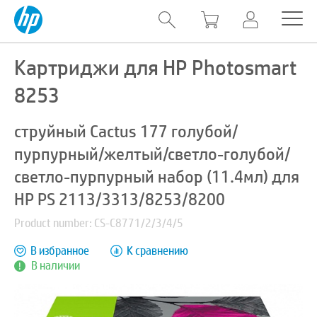
Картриджи для HP Photosmart
8253
струйный Cactus 177 голубой/
пурпурный/желтый/светло-голубой/
светло-пурпурный набор (11.4мл) для
HP PS 2113/3313/8253/8200
Product number: CS-C8771/2/3/4/5
В избранное
К сравнению
В наличии