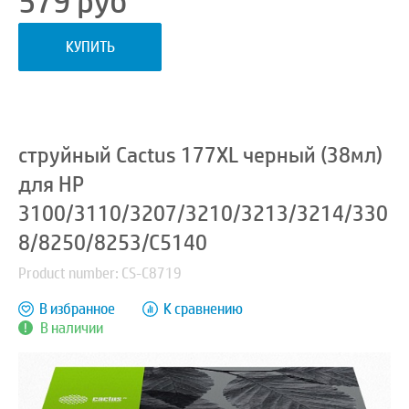
579
руб
КУПИТЬ
струйный Cactus 177XL черный (38мл)
для HP
3100/3110/3207/3210/3213/3214/330
8/8250/8253/C5140
Product number: CS-C8719
В избранное
К сравнению
В наличии