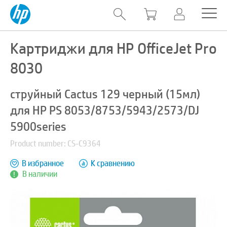
Картриджи для HP OfficeJet Pro
8030
струйный Cactus 129 черный (15мл)
для HP PS 8053/8753/5943/2573/DJ
5900series
Product number: CS-C9364
В избранное
К сравнению
В наличии