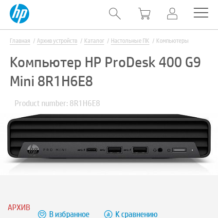
Главная
Архив устройств
Каталог
Настольные ПК
Компьютеры
Компьютер HP ProDesk 400 G9
Mini 8R1H6E8
Product number: 8R1H6E8
АРХИВ
В избранное
К сравнению