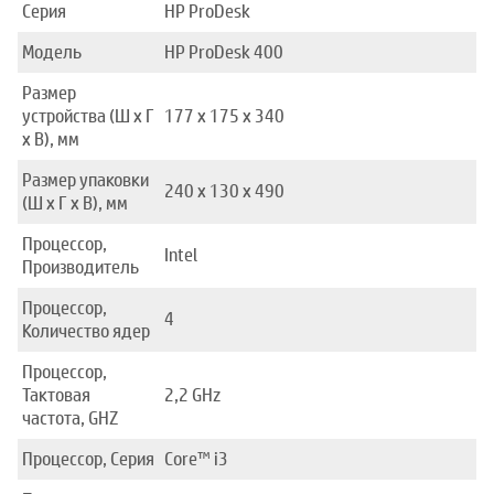
Серия
HP ProDesk
Модель
HP ProDesk 400
Размер
устройства (Ш x Г
177 х 175 х 340
x В), мм
Размер упаковки
240 x 130 x 490
(Ш x Г x В), мм
Процессор,
Intel
Производитель
Процессор,
4
Количество ядер
Процессор,
Тактовая
2,2 GHz
частота, GHZ
Процессор, Серия
Core™ i3