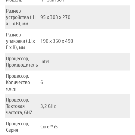
Размер
устройства (Ш
95 x 303 x 270
x Г x В), мм
Размер
упаковки (Ш x
190 x 350 x 490
Г x В), мм
Процессор,
Intel
Производитель
Процессор,
Количество
6
ядер
Процессор,
Тактовая
3,2 GHz
частота, GHZ
Процессор,
Core™ i5
Серия