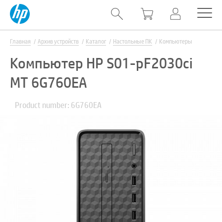
Главная
Архив устройств
Каталог
Настольные ПК
Компьютеры
Компьютер HP S01-pF2030ci
MT 6G760EA
Product number: 6G760EA