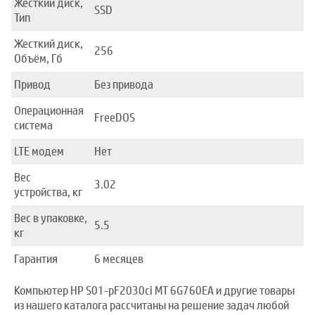
Жесткий диск,
SSD
Тип
Жесткий диск,
256
Объём, Гб
Привод
Без привода
Операционная
FreeDOS
система
LTE модем
Нет
Вес
3.02
устройства, кг
Вес в упаковке,
5.5
кг
Гарантия
6 месяцев
Компьютер HP S01-pF2030ci MT 6G760EA и другие товары
из нашего каталога рассчитаны на решение задач любой