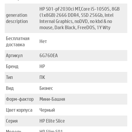
HP S01-pF2030ci MT,Core i5-10505, 8GB
generation
(1x8GB) 2666 DDR4, SSD 256Gb, Intel
description
Internal Graphics, noDVD, no kbd & no
mouse, Dark Black, FreeDOS, 1Y Wty
Бесплатная
Нет
доставка
Артикул
6G760EA
Бренд
HP
Тип
ПК
Вид
Бизнес
Форм-фактор
Мини-Башня
Цвет корпуса
Черный
Серия
HP Elite Slice
Модель
HP Slim S01