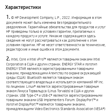
Характеристики
© HP Development Company, L.P., 2022. Информация в этом
документе может быть изменена без предварительного
уведомления. Гарантийные обязательства для продуктов и услуг
HP приведены только в условиях гарантии, прилагаемых к
каждому продукту и услуге. Никакие содержащиеся здесь
сведения не могут рассматриваться как дополнение к этим
условиям гарантии. HP не несет ответственности за технические,
редакторские и иные ошибки в этом документе.
Intel, Core и Intel vPro™ являются товарными знаками Intel
Corporation в США и других странах. ENERGY STAR и логотип
ENERGY STAR являются зарегистрированными товарными
знаками, принадлежащими Агентству по охране окружающей
среды (США). Bluetooth является товарным знаком
соответствующего владельца и используется компанией HP Inc.
по лицензии. Linux® является зарегистрированным товарным
знаком Линуса Торвальдса (Linus Torvalds) в США и других
странах. USB Type-C® и USB-C® являются зарегистрированными
товарными знаками USB Implementers Forum. DisplayPort™ и
логотип DisplayPort™ являются товарными знаками,
принадлежащими Video Electronics Standards Association (VESA®)