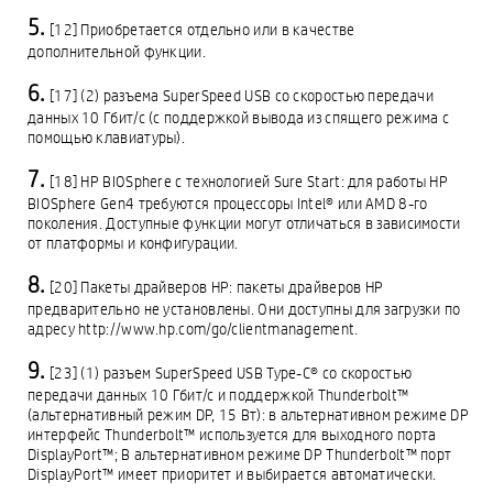
[12] Приобретается отдельно или в качестве
дополнительной функции.
[17] (2) разъема SuperSpeed USB со скоростью передачи
данных 10 Гбит/с (с поддержкой вывода из спящего режима с
помощью клавиатуры).
[18] HP BIOSphere с технологией Sure Start: для работы HP
BIOSphere Gen4 требуются процессоры Intel® или AMD 8-го
поколения. Доступные функции могут отличаться в зависимости
от платформы и конфигурации.
[20] Пакеты драйверов HP: пакеты драйверов HP
предварительно не установлены. Они доступны для загрузки по
адресу http://www.hp.com/go/clientmanagement.
[23] (1) разъем SuperSpeed USB Type-C® со скоростью
передачи данных 10 Гбит/с и поддержкой Thunderbolt™
(альтернативный режим DP, 15 Вт): в альтернативном режиме DP
интерфейс Thunderbolt™ используется для выходного порта
DisplayPort™; В альтернативном режиме DP Thunderbolt™ порт
DisplayPort™ имеет приоритет и выбирается автоматически.