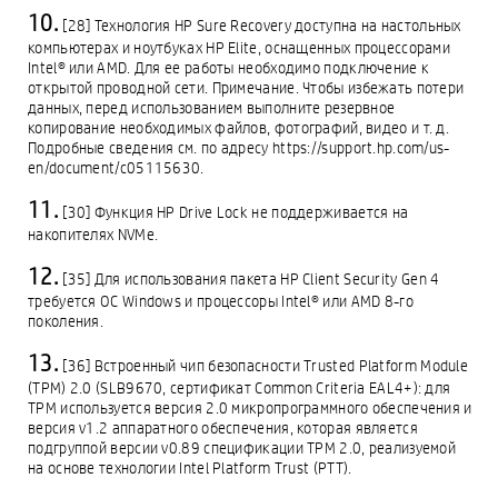
[28] Технология HP Sure Recovery доступна на настольных
компьютерах и ноутбуках HP Elite, оснащенных процессорами
Intel® или AMD. Для ее работы необходимо подключение к
открытой проводной сети. Примечание. Чтобы избежать потери
данных, перед использованием выполните резервное
копирование необходимых файлов, фотографий, видео и т. д.
Подробные сведения см. по адресу https://support.hp.com/us-
en/document/c05115630.
[30] Функция HP Drive Lock не поддерживается на
накопителях NVMe.
[35] Для использования пакета HP Client Security Gen 4
требуется ОС Windows и процессоры Intel® или AMD 8-го
поколения.
[36] Встроенный чип безопасности Trusted Platform Module
(TPM) 2.0 (SLB9670, сертификат Common Criteria EAL4+): для
TPM используется версия 2.0 микропрограммного обеспечения и
версия v1.2 аппаратного обеспечения, которая является
подгруппой версии v0.89 спецификации TPM 2.0, реализуемой
на основе технологии Intel Platform Trust (PTT).