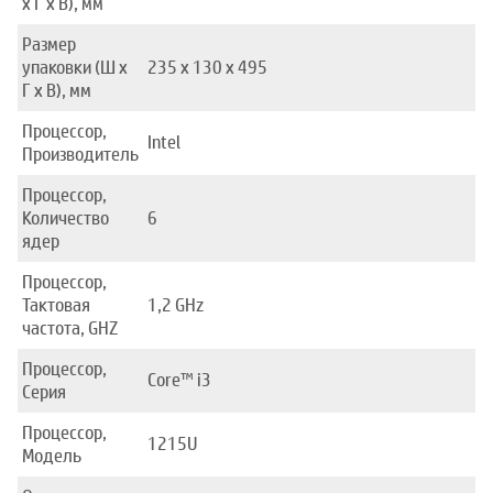
x Г x В), мм
Размер
упаковки (Ш x
235 x 130 x 495
Г x В), мм
Процессор,
Intel
Производитель
Процессор,
Количество
6
ядер
Процессор,
Тактовая
1,2 GHz
частота, GHZ
Процессор,
Core™ i3
Серия
Процессор,
1215U
Модель