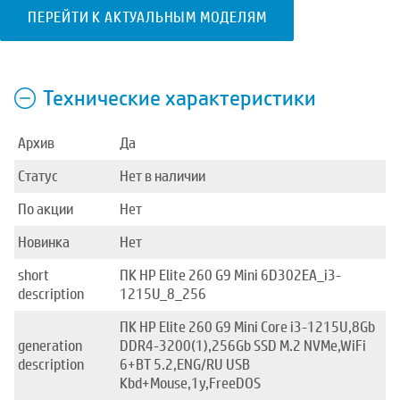
ПЕРЕЙТИ К АКТУАЛЬНЫМ МОДЕЛЯМ
Технические характеристики
Архив
Да
Статус
Нет в наличии
По акции
Нет
Новинка
Нет
short
ПК HP Elite 260 G9 Mini 6D302EA_i3-
description
1215U_8_256
ПК HP Elite 260 G9 Mini Core i3-1215U,8Gb
generation
DDR4-3200(1),256Gb SSD M.2 NVMe,WiFi
description
6+BT 5.2,ENG/RU USB
Kbd+Mouse,1y,FreeDOS