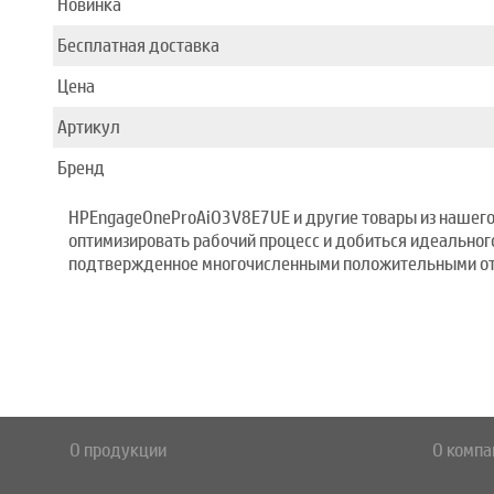
Новинка
Бесплатная доставка
Цена
Артикул
Бренд
HPEngageOneProAiO3V8E7UE и другие товары из нашего 
оптимизировать рабочий процесс и добиться идеального
подтвержденное многочисленными положительными отзы
О продукции
О компа