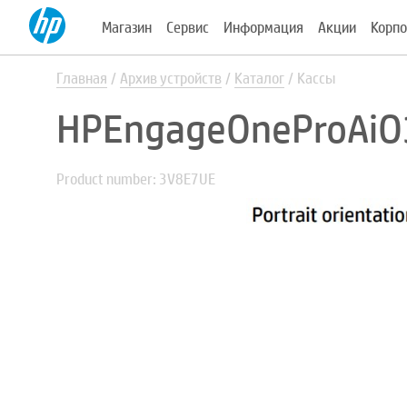
Магазин
Сервис
Информация
Акции
Корпо
Главная
Архив устройств
Каталог
Кассы
HPEngageOneProAi
Product number: 3V8E7UE