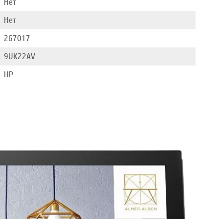
Нет
Нет
267017
9UK22AV
HP