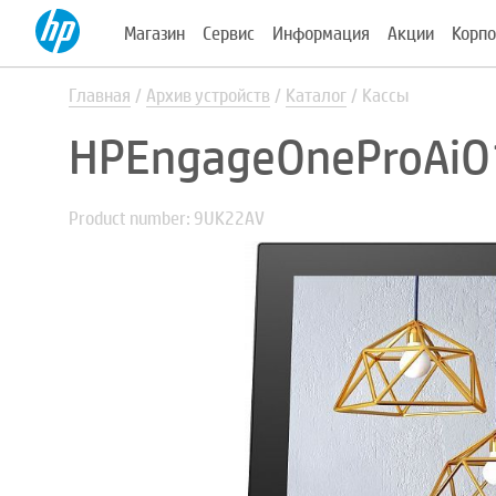
Магазин
Сервис
Информация
Акции
Корпо
Главная
Архив устройств
Каталог
Кассы
HPEngageOneProAiO
Product number: 9UK22AV