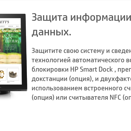
Защита информации 
данных.
Защитите свою систему и сведе
технологией автоматического в
блокировки HP Smart Dock , пр
докстанции (опция), и двухфак
использованием встроенного с
(опция) или считывателя NFC (о