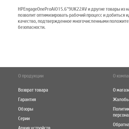
HPEngageOneProAiO15.6''9UK22AV и другие товары из н
позволит оптимизировать рабочий процесс и добиться 
качество, подтвержденное многочисленными положител
безопасности.
О продукции
О компа
Возврат товара
О магаз
Гарантия
Жалобы
Обзоры
Полити
персон
Серии
Обратна
Архив устройств