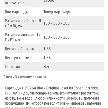
29000
отпечатков*
Вид картриджа
Тонер-картридж
Размер устройства (Ш
130 x 590 x 200
x Г x В), мм
Размер упаковки (Ш x
130 x 590 x 200
Г x В), мм
Вес устройства, кг
1.55
Вес в упаковке, кг
1.55
Гарантия
Нет
* при 5% заполнении листа
Картридж HP 826A Black Original LaserJet Toner Cartridge
CF310AH и другие товары из нашего каталога рассчитаны
на решение задач любой сложности. За руб. вы получите
продукцию HP, которая позволит оптимизировать рабочий