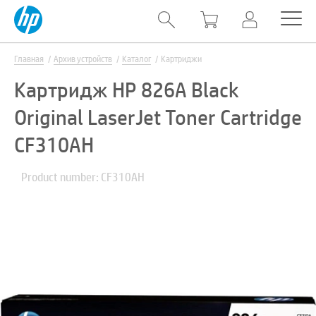
Главная
Архив устройств
Каталог
Картриджи
Картридж HP 826A Black
Original LaserJet Toner Cartridge
CF310AH
Product number: CF310AH