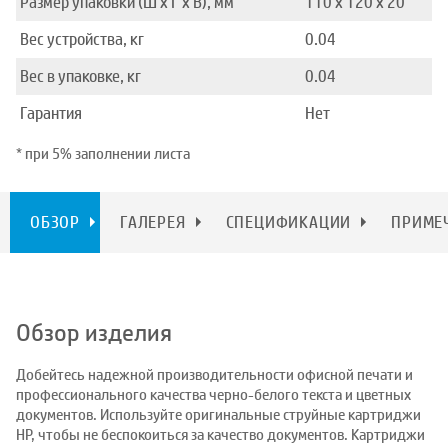
Размер упаковки (Ш x Г x В), мм
110 x 120 x 20
Вес устройства, кг
0.04
Вес в упаковке, кг
0.04
Гарантия
Нет
* при 5% заполнении листа
ОБЗОР
ГАЛЕРЕЯ
СПЕЦИФИКАЦИИ
ПРИМЕ
Обзор изделия
Добейтесь надежной производительности офисной печати и
профессионального качества черно-белого текста и цветных
документов. Используйте оригинальные струйные картриджи
HP, чтобы не беспокоиться за качество документов. Картриджи