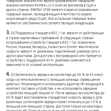
товарными знаками или зарегистрированными товарными
знаками компании McAfee LLC и (или) ее филиалов в США и
других странах. ENERGY STAR является зарегистрированным
товарным знаком, принадлежащим Агентству по охране
окружающей среды (США). Все остальные товарные знаки
являются собственностью соответствующих владельцев.
[4] Поддержка стандарта 802.11ac зависит от действующих
в стране нормативных требований. В следующих странах
использование устройств стандарта 802.11ac ограничено:
Россия, Украина, Беларусь, Казахстан и Египет. Фактическая
скорость зависит от диапазона, подключений, размера сети и
других факторов. Для доступа к беспроводной сети требуется
устройство с поддержкой Wi-Fi. Диапазон изменяется в
зависимости от условий эксплуатации.
[5] Возможность зарядки аккумулятора до 50 % за 45 минут,
когда система выключена (с помощью команды «Завершение
работы»). Рекомендуется использовать адаптер HP, входящий в
комплект поставки устройства, и не использовать зарядное
устройство меньшей мощности. После зарядки аккумулятора до
50 % будет восстановлена стандартная скорость зарядки. Для
различных систем время зарядки может отличаться до 10 % в
большую или меньшую сторону. Доступно только на некоторых
продуктах HP. Полный список функций устройства см. на веб-