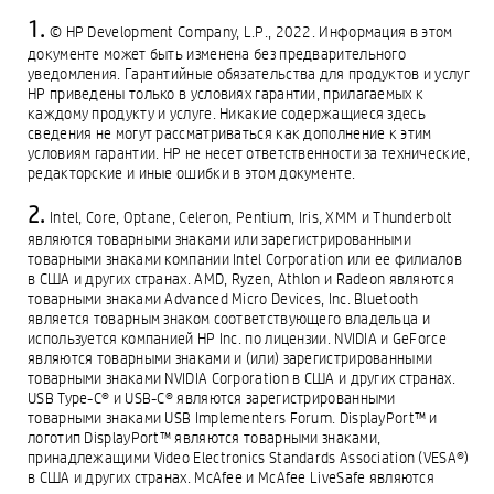
© HP Development Company, L.P., 2022. Информация в этом
документе может быть изменена без предварительного
уведомления. Гарантийные обязательства для продуктов и услуг
HP приведены только в условиях гарантии, прилагаемых к
каждому продукту и услуге. Никакие содержащиеся здесь
сведения не могут рассматриваться как дополнение к этим
условиям гарантии. HP не несет ответственности за технические,
редакторские и иные ошибки в этом документе.
Intel, Core, Optane, Celeron, Pentium, Iris, XMM и Thunderbolt
являются товарными знаками или зарегистрированными
товарными знаками компании Intel Corporation или ее филиалов
в США и других странах. AMD, Ryzen, Athlon и Radeon являются
товарными знаками Advanced Micro Devices, Inc. Bluetooth
является товарным знаком соответствующего владельца и
используется компанией HP Inc. по лицензии. NVIDIA и GeForce
являются товарными знаками и (или) зарегистрированными
товарными знаками NVIDIA Corporation в США и других странах.
USB Type-C® и USB-C® являются зарегистрированными
товарными знаками USB Implementers Forum. DisplayPort™ и
логотип DisplayPort™ являются товарными знаками,
принадлежащими Video Electronics Standards Association (VESA®)
в США и других странах. McAfee и McAfee LiveSafe являются