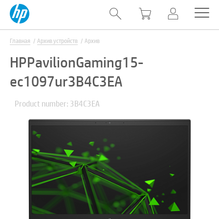
Главная
Архив устройств
Архив
HPPavilionGaming15-
ec1097ur3B4C3EA
Product number: 3B4C3EA