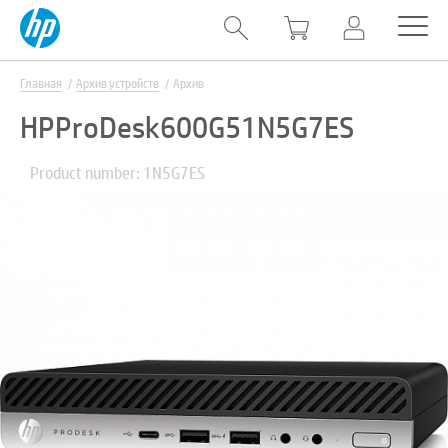
Главная
Архив устройств
Архив
HPProDesk600G51N5G7ES
Product number: 1N5G7ES