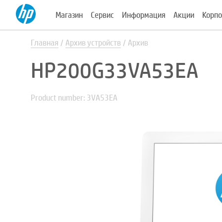
Магазин
Сервис
Информация
Акции
Корпо
Главная
Архив устройств
Архив
HP200G33VA53EA
Product number: 3VA53EA