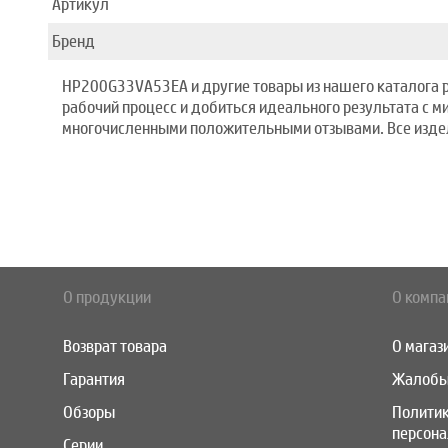
Артикул
Бренд
HP200G33VA53EA и другие товары из нашего каталога р
рабочий процесс и добиться идеального результата с 
многочисленными положительными отзывами. Все издели
О продукции
О компа
Возврат товара
О магаз
Гарантия
Жалобы
Обзоры
Полити
персон
Серии