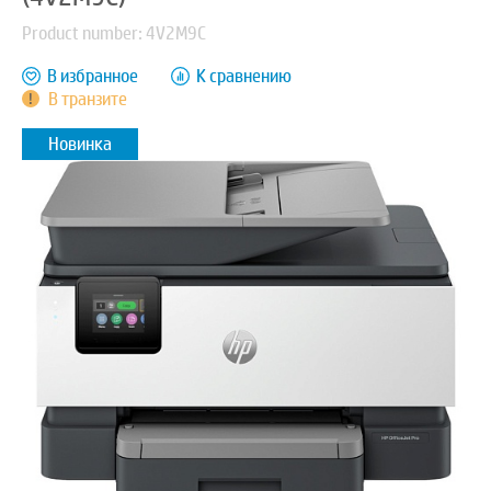
Product number: 4V2M9C
В избранное
К сравнению
В транзите
Новинка