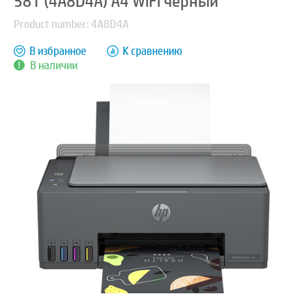
581 (4A8D4A) A4 WiFi черный
Product number: 4A8D4A
В избранное
К сравнению
В наличии