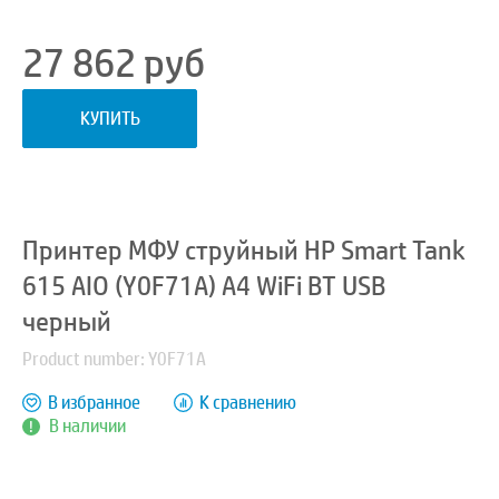
27 862
руб
КУПИТЬ
Принтер МФУ струйный HP Smart Tank
615 AIO (Y0F71A) A4 WiFi BT USB
черный
Product number: Y0F71A
В избранное
К сравнению
В наличии