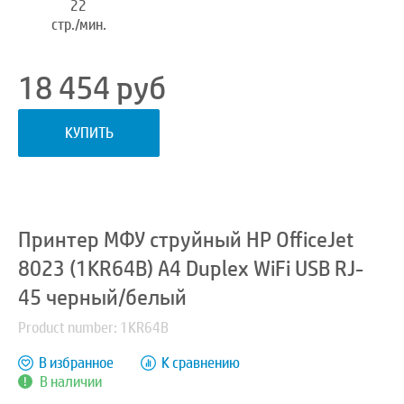
22
стр./мин.
18 454
руб
КУПИТЬ
Принтер МФУ струйный HP OfficeJet
8023 (1KR64B) A4 Duplex WiFi USB RJ-
45 черный/белый
Product number: 1KR64B
В избранное
К сравнению
В наличии