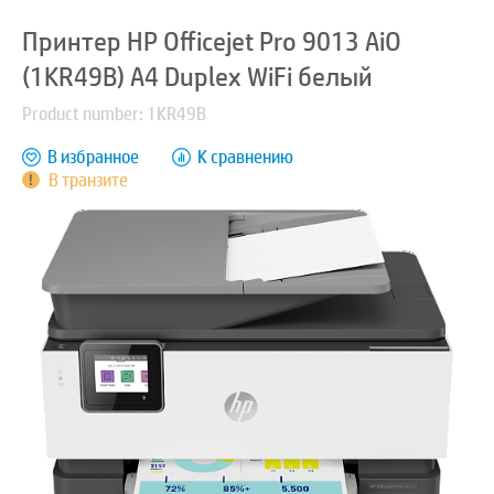
Принтер HP Officejet Pro 9013 AiO
(1KR49B) A4 Duplex WiFi белый
Product number: 1KR49B
В избранное
К сравнению
В транзите