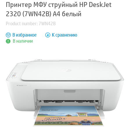
Принтер МФУ струйный HP DeskJet
2320 (7WN42B) A4 белый
Product number: 7WN42B
В избранное
К сравнению
В наличии