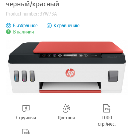
черный/красный
Product number: 3YW73A
В избранное
К сравнению
В наличии
Струйный
Цветной
1000
стр./мес.