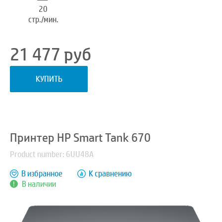
20
стр./мин.
21 477
руб
КУПИТЬ
Принтер HP Smart Tank 670
Product number: 6UU48A
В избранное
К сравнению
В наличии