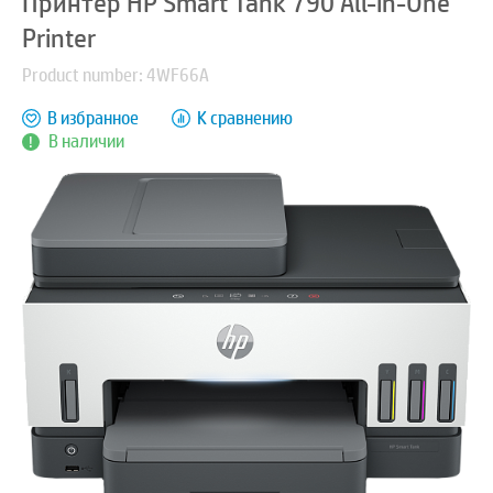
Принтер HP Smart Tank 790 All-in-One
Printer
Product number: 4WF66A
В избранное
К сравнению
В наличии