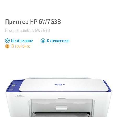
Принтер HP 6W7G3B
Product number: 6W7G3B
В избранное
К сравнению
В транзите