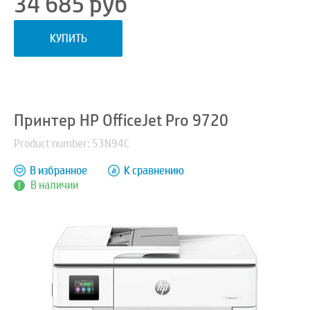
34 685
руб
КУПИТЬ
Принтер HP OfficeJet Pro 9720
Product number: 53N94C
В избранное
К сравнению
В наличии