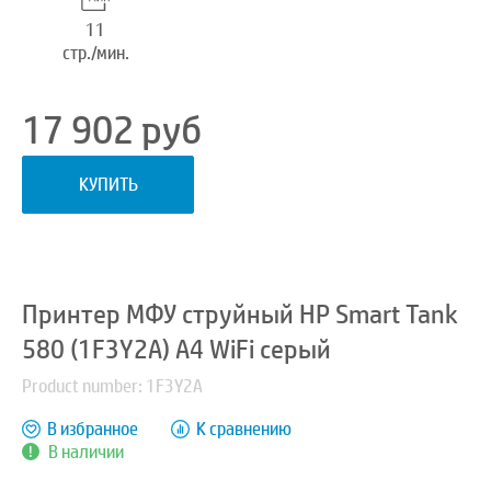
11
стр./мин.
17 902
руб
КУПИТЬ
Принтер МФУ струйный HP Smart Tank
580 (1F3Y2A) A4 WiFi серый
Product number: 1F3Y2A
В избранное
К сравнению
В наличии