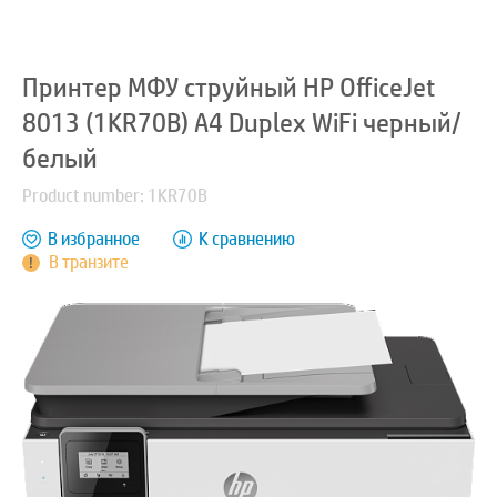
Принтер МФУ струйный HP OfficeJet
8013 (1KR70B) A4 Duplex WiFi черный/
белый
Product number: 1KR70B
В избранное
К сравнению
В транзите