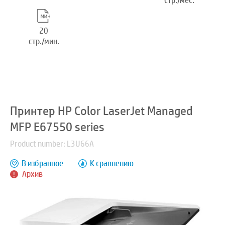
стр./мес.
20
стр./мин.
Принтер HP Color LaserJet Managed
MFP E67550 series
Product number: L3U66A
В избранное
К сравнению
Архив