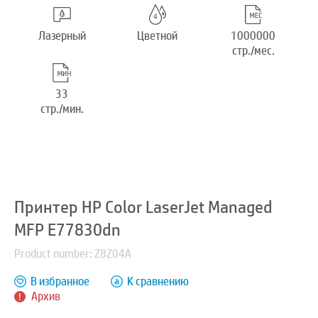
Лазерный
Цветной
1000000
стр./мес.
33
стр./мин.
Принтер HP Color LaserJet Managed
MFP E77830dn
Product number: Z8Z04A
В избранное
К сравнению
Архив