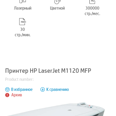
Лазерный
Цветной
300000
стр./мес.
30
стр./мин.
Принтер HP LaserJet M1120 MFP
Product number:
В избранное
К сравнению
Архив