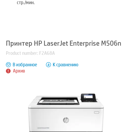
стр./мин.
Принтер HP LaserJet Enterprise M506n
Product number: F2A68A
В избранное
К сравнению
Архив