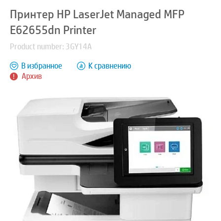
Принтер HP LaserJet Managed MFP
E62655dn Printer
Product number: 3GY14A
В избранное
К сравнению
Архив