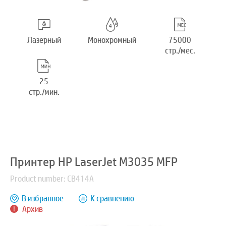
Лазерный
Монохромный
75000
стр./мес.
25
стр./мин.
Принтер HP LaserJet M3035 MFP
Product number: CB414A
В избранное
К сравнению
Архив