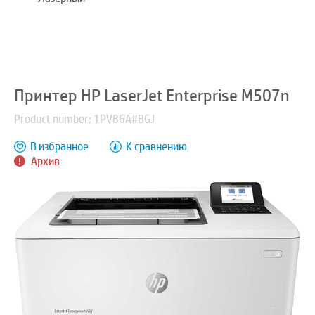
Принтер HP LaserJet Enterprise M507n
Product number: 1PV86A#BGJ
В избранное
К сравнению
Архив