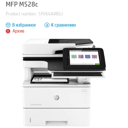
MFP M528c
Product number: 1PV66A#BGJ
В избранное
К сравнению
Архив