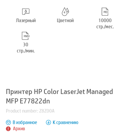
Лазерный
Цветной
10000
стр./мес.
30
стр./мин.
Принтер HP Color LaserJet Managed
MFP E77822dn
Product number: Z8Z00A
В избранное
К сравнению
Архив