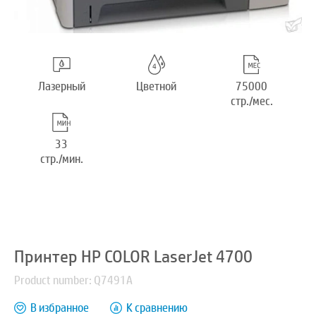
Лазерный
Цветной
75000
стр./мес.
33
стр./мин.
Принтер HP COLOR LaserJet 4700
Product number: Q7491A
В избранное
К сравнению